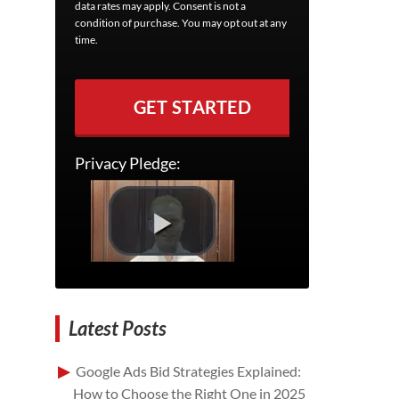
data rates may apply. Consent is not a
condition of purchase. You may opt out at any
time.
GET STARTED
Privacy Pledge:
Latest Posts
Google Ads Bid Strategies Explained:
How to Choose the Right One in 2025