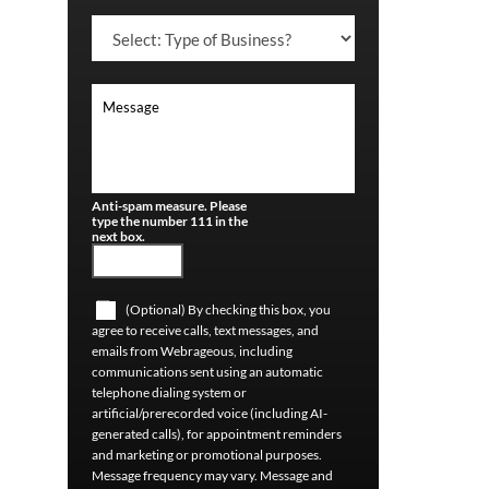
Anti-spam measure. Please
type the number 111 in the
next box.
(Optional) By checking this box, you
agree to receive calls, text messages, and
emails from Webrageous, including
communications sent using an automatic
telephone dialing system or
artificial/prerecorded voice (including AI-
generated calls), for appointment reminders
and marketing or promotional purposes.
Message frequency may vary. Message and